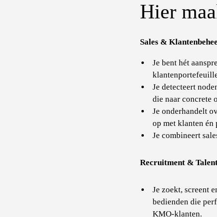
Hier maak
Sales & Klantenbehe
Je bent hét aanspr
klantenportefeuill
Je detecteert nod
die naar concrete 
Je onderhandelt o
op met klanten én 
Je combineert sales
Recruitment & Talen
Je zoekt, screent 
bedienden die per
KMO-klanten.