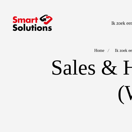
Ik zoek ee
/
Home
Ik zoek ee
Sales & 
(