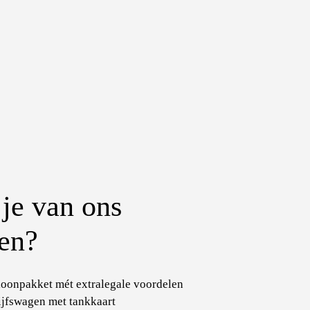
je van ons
ten?
loonpakket mét extralegale voordelen
jfswagen met tankkaart