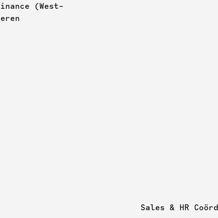
Finance (West-
deren
Sales & HR Coör