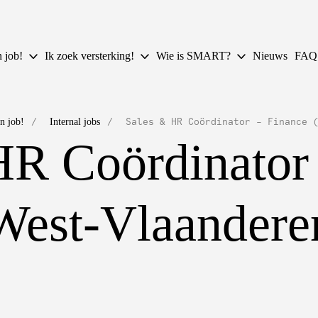
n job!
Ik zoek versterking!
Wie is SMART?
Nieuws
FAQ
/
/
Sales & HR Coördinator - Finance 
n job!
Internal jobs
HR Coördinator 
West-Vlaandere