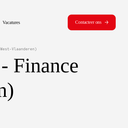
Contacteer ons
Vacatures
(West-Vlaanderen)
- Finance
n)